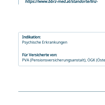
https://www.bbrz-med.at/standorte/linz-
Indikation:
Psychische Erkrankungen
Für Versicherte von:
PVA (Pensionsversicherungsanstalt),
ÖGK (Öste