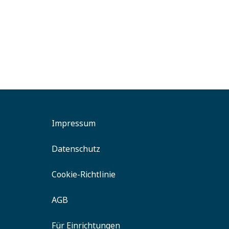
Bad Erlach
Gesund
Tat
Impressum
Datenschutz
Cookie-Richtlinie
AGB
Für Einrichtungen