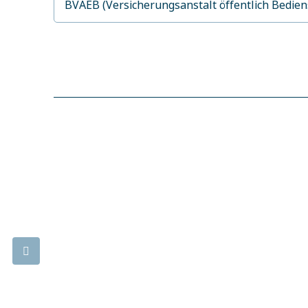
BVAEB (Versicherungsanstalt öffentlich Bedie
Lebens.Med Zentrum