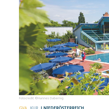
Fotocredit: ©Hannes Dabernig
GVA
KUR
| NIEDERÖSTERREICH