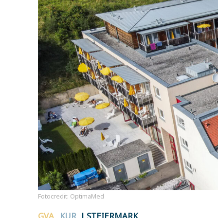
Fotocredit: OptimaMed
GVA
KUR
| STEIERMARK