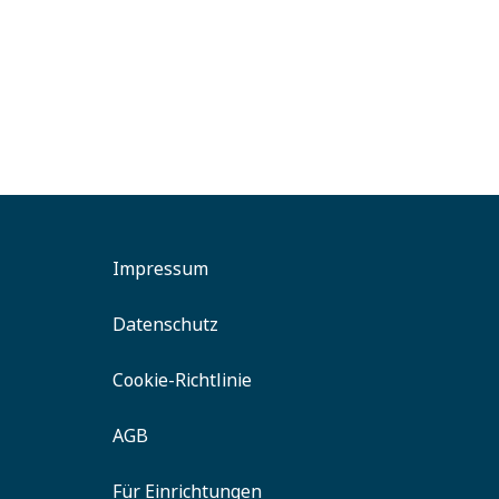
Bad Erlach
Gesund
Tat
Impressum
Datenschutz
Cookie-Richtlinie
AGB
Für Einrichtungen