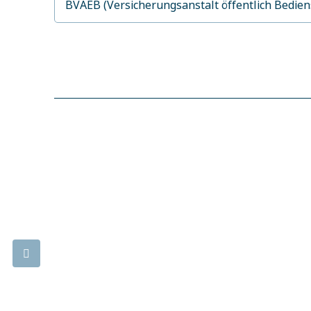
BVAEB (Versicherungsanstalt öffentlich Bedie
Lebens.Med Zentrum