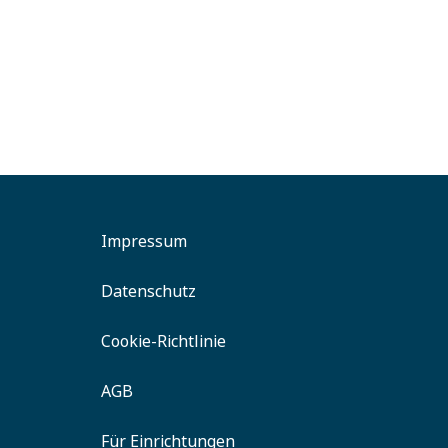
Bad Erlach
Gesund
Tat
Impressum
Datenschutz
Cookie-Richtlinie
AGB
Für Einrichtungen