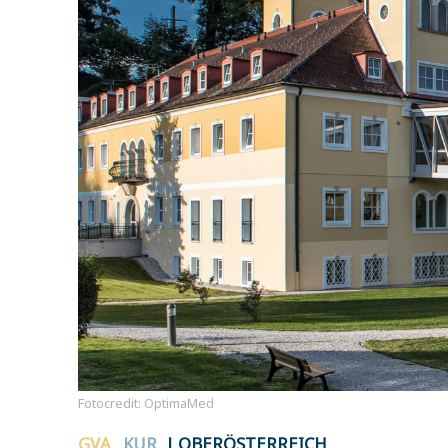
Fotocredit: OptimaMed
GVA
KUR
| OBERÖSTERREICH