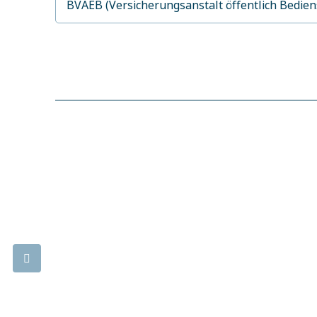
BVAEB (Versicherungsanstalt öffentlich Bedie
Lebens.Med Zentrum