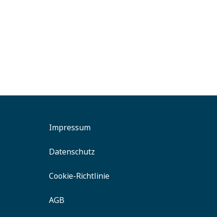
Lebens.Med Zentrum
Bad Erlach
Gesund
Tat
Impressum
Datenschutz
Cookie-Richtlinie
AGB