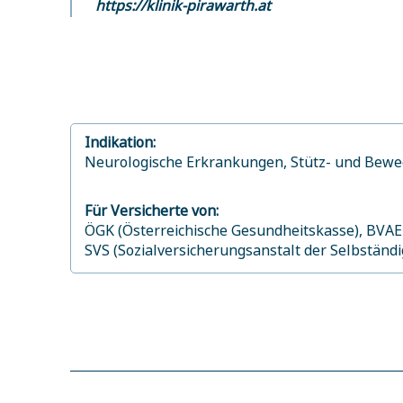
https://klinik-pirawarth.at
Indikation:
Neurologische Erkrankungen,
Stütz- und Bew
Für Versicherte von:
ÖGK (Österreichische Gesundheitskasse),
BVAEB
SVS (Sozialversicherungsanstalt der Selbständ